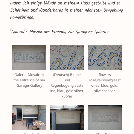
indem ich einige Wände an meinem Haus gestalte und so
Schönheit und Wunderbares in meiner nächsten Umgebung
hervorbringe.
‘Galeria’- Mosaik am Eingang zur Garagen- Galerie:
Galeria-Mosaic at
(Deutsch) Blume
flowers
the entrance of my
und
rosé,rainbowglasst
Garage-Gallery
Regenbogenglasste
ones, blue, gold,
ine, blau, gold silber,
silver,copper
kupfer