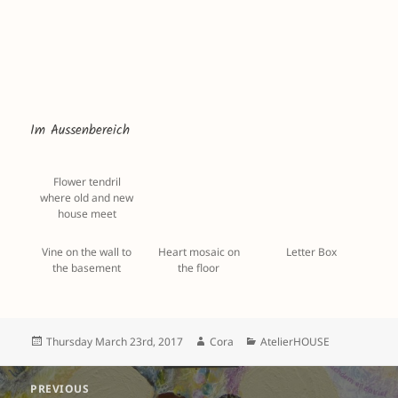
Im Aussenbereich
Flower tendril
where old and new
house meet
Vine on the wall to
Heart mosaic on
Letter Box
the basement
the floor
Posted
Author
Categories
Thursday March 23rd, 2017
Cora
AtelierHOUSE
on
Post
PREVIOUS
navigation