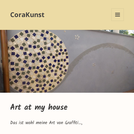
CoraKunst
MENU
AND
WIDGETS
Art at my house
Das ist wohl meine Art von Graffiti…,