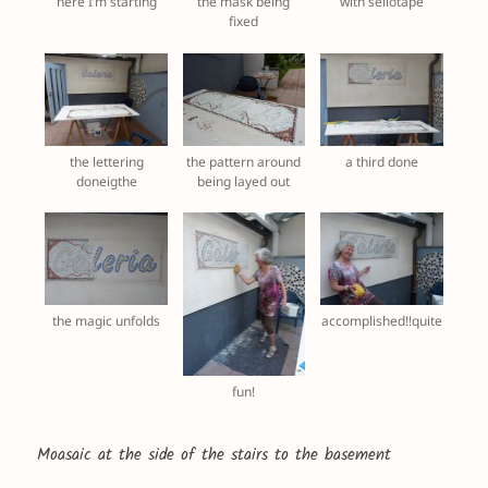
here I’m starting
the mask being
with sellotape
fixed
the lettering
the pattern around
a third done
doneigthe
being layed out
the magic unfolds
accomplished!!quite
fun!
Moasaic at the side of the stairs to the basement